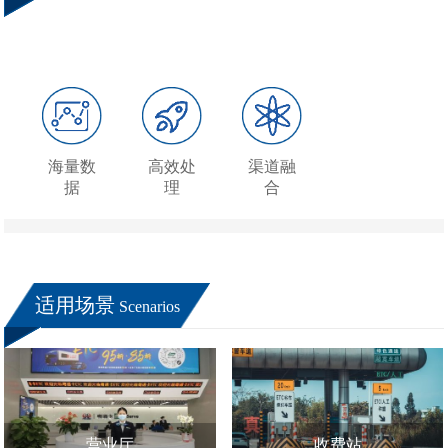
海量数
高效处
渠道融
据
理
合
适用场景
Scenarios
营业厅
收费站